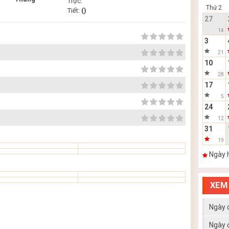
Trực:
Thứ 2
Tiết:
()
27
14
3
21
10
28
17
5
24
12
31
19
Ngày 
XEM
Ngày c
Ngày 