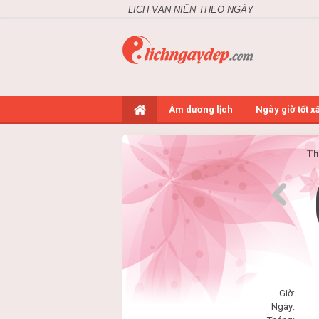
LỊCH VẠN NIÊN THEO NGÀY
Âm dương lịch
Ngày giờ tốt x
Th
Giờ:
Ngày: