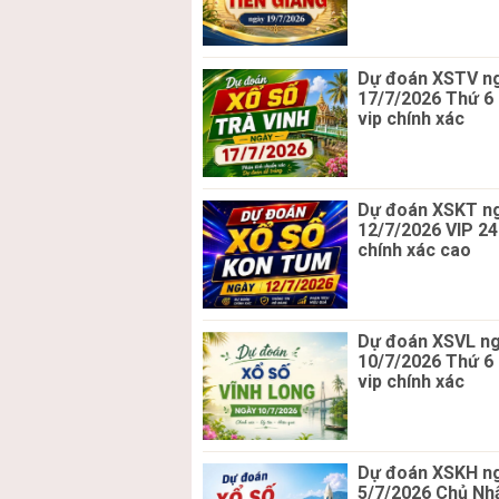
Dự đoán XSTV n
17/7/2026 Thứ 6 
vip chính xác
Dự đoán XSKT n
12/7/2026 VIP 24
chính xác cao
Dự đoán XSVL n
10/7/2026 Thứ 6 
vip chính xác
Dự đoán XSKH n
5/7/2026 Chủ Nh