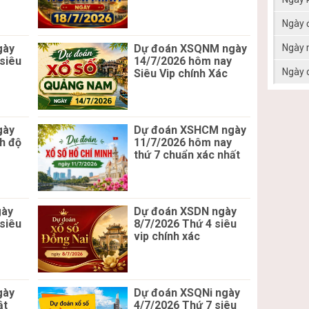
Ngày đ
gày
Dự đoán XSQNM ngày
Ngày 
siêu
14/7/2026 hôm nay
Ngày 
Siêu Vip chính Xác
gày
Dự đoán XSHCM ngày
h độ
11/7/2026 hôm nay
thứ 7 chuẩn xác nhất
gày
Dự đoán XSDN ngày
siêu
8/7/2026 Thứ 4 siêu
vip chính xác
gày
Dự đoán XSQNi ngày
ật
4/7/2026 Thứ 7 siêu