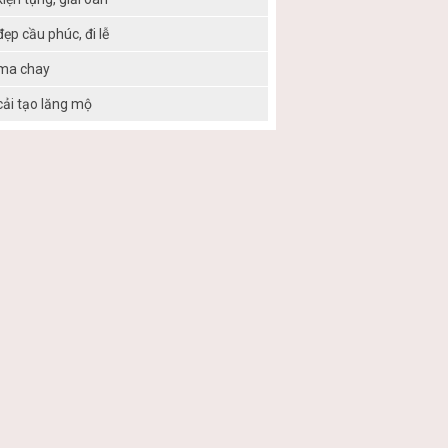
ẹp cầu phúc, đi lễ
ma chay
cải tạo lăng mộ