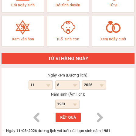
Bói ngày sinh
Bói tình duyên
Tử vi
Xem vận hạn
Tuổi sinh con
Xem ngày cưới
TỬ VI HÀNG NGÀY
Ngày xem (Dương lịch):
Năm sinh (Âm lịch):
- Ngày
11-08-2026
dương lịch với tuổi của bạn sinh năm
1981