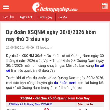
Lịch Âm
Ngày Tốt
Tử vi Ngày
Sổ Mơ
Dự đoán XSQNM ngày 30/6/2026 hôm
nay thứ 3 siêu vip
26/06/2026 14:06:09 | 83 lượt xem
Dự đoán XSQNM 30/6
– Dự đoán xổ số Quảng Nam ngày 30
tháng 6 năm 2026 siêu Vip – Tham khảo XS Quảng Nam ngày
30/6/2026 miễn phí cùng chuyên gia. Mời các bạn cùng
tin xổ
số
tìm hiểu qua bài viết dưới đây
Trước khi đi vào dự đoán xổ số Quảng Nam ngày 30/6/2026,
mời các bạn cùng chuyên gia
dự đoán xsmt
xem lại bảng kết
quả xổ số Quảng Nam trong lần mở thưởng trước