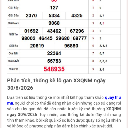
Phân tích, thống kê lô gan XSQNM ngày
30/6/2026
Dựa trên số liệu thống kê mới nhất kết hợp tham khảo
quay thu
mn
, người chơi có thể dễ dàng nhận diện những cặp số đang rơi
vào chu kỳ gan dài để cân nhắc trước kỳ mở thưởng
XSQNM
ngày 30/6/2026
. Tuy nhiên, các thống kê dưới đây chỉ mang
tính tham khảo, bởi kết quả xổ số luôn được quay số ngẫu nhiên
và không có phương pháp nào đảm bảo chính xác tuyệt đối.