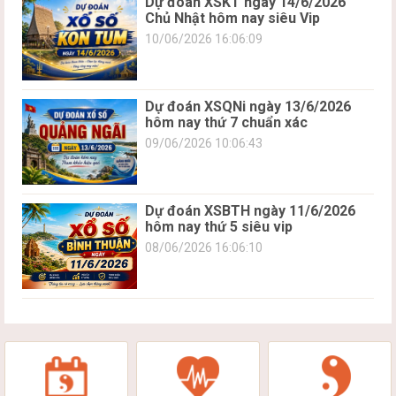
Dự đoán XSKT ngày 14/6/2026
Chủ Nhật hôm nay siêu Vip
10/06/2026 16:06:09
Dự đoán XSQNi ngày 13/6/2026
hôm nay thứ 7 chuẩn xác
09/06/2026 10:06:43
Dự đoán XSBTH ngày 11/6/2026
hôm nay thứ 5 siêu vip
08/06/2026 16:06:10