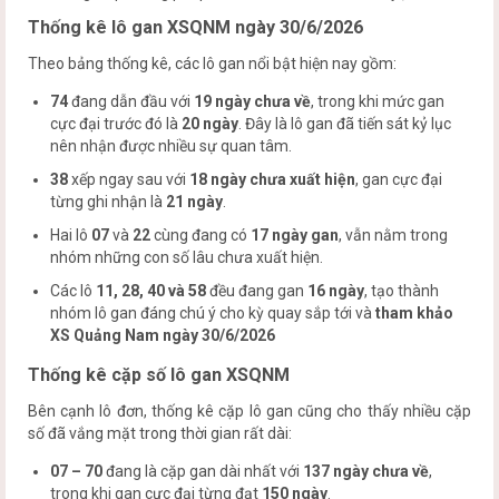
Thống kê lô gan XSQNM ngày 30/6/2026
Theo bảng thống kê, các lô gan nổi bật hiện nay gồm:
74
đang dẫn đầu với
19 ngày chưa về
, trong khi mức gan
cực đại trước đó là
20 ngày
. Đây là lô gan đã tiến sát kỷ lục
nên nhận được nhiều sự quan tâm.
38
xếp ngay sau với
18 ngày chưa xuất hiện
, gan cực đại
từng ghi nhận là
21 ngày
.
Hai lô
07
và
22
cùng đang có
17 ngày gan
, vẫn nằm trong
nhóm những con số lâu chưa xuất hiện.
Các lô
11, 28, 40 và 58
đều đang gan
16 ngày
, tạo thành
nhóm lô gan đáng chú ý cho kỳ quay sắp tới và
tham khảo
XS Quảng Nam ngày 30/6/2026
Thống kê cặp số lô gan XSQNM
Bên cạnh lô đơn, thống kê cặp lô gan cũng cho thấy nhiều cặp
số đã vắng mặt trong thời gian rất dài:
07 – 70
đang là cặp gan dài nhất với
137 ngày chưa về
,
trong khi gan cực đại từng đạt
150 ngày
.