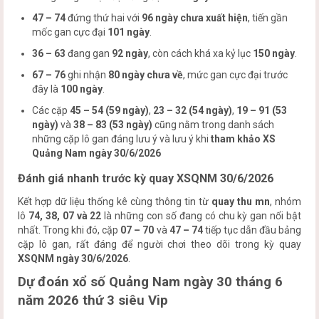
47 – 74
đứng thứ hai với
96 ngày chưa xuất hiện
, tiến gần
mốc gan cực đại
101 ngày
.
36 – 63
đang gan
92 ngày
, còn cách khá xa kỷ lục
150 ngày
.
67 – 76
ghi nhận
80 ngày chưa về
, mức gan cực đại trước
đây là
100 ngày
.
Các cặp
45 – 54 (59 ngày)
,
23 – 32 (54 ngày)
,
19 – 91 (53
ngày)
và
38 – 83 (53 ngày)
cũng nằm trong danh sách
những cặp lô gan đáng lưu ý và lưu ý khi
tham khảo XS
Quảng Nam ngày 30/6/2026
Đánh giá nhanh trước kỳ quay XSQNM 30/6/2026
Kết hợp dữ liệu thống kê cùng thông tin từ
quay thu mn
, nhóm
lô
74, 38, 07 và 22
là những con số đang có chu kỳ gan nổi bật
nhất. Trong khi đó, cặp
07 – 70
và
47 – 74
tiếp tục dẫn đầu bảng
cặp lô gan, rất đáng để người chơi theo dõi trong kỳ quay
XSQNM ngày 30/6/2026
.
Dự đoán xổ số Quảng Nam ngày 30 tháng 6
năm 2026 thứ 3 siêu Vip