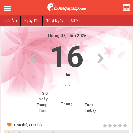
Lịch Âm
Ngày Tốt
Tử vi Ngày
Sổ Mơ
Tháng 07, năm 2026
16
Thứ
" - "
Giờ:
Ngày:
Tháng
Tháng:
Trực:
Năm:
Tiết:
()
Hôn thú, cưới hỏi...