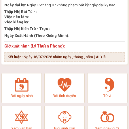
Ngày đại kỵ:
Ngày 16 tháng 07 không phạm bất kỳ ngày đại kỵ nào.
Thập Nhị Bát Tú - :
Việc nên làm:
Việc kiêng kỵ:
Thập Nhị Kiến Trừ - Trực :
Ngày Xuất Hành (Theo Khổng Minh):
-
Giờ xuất hành (Lý Thuần Phong):
Kết luận:
Ngày 16/07/2026 nhằm ngày , tháng , năm ( AL) là
.
Bói ngày sinh
Bói tình duyên
Tử vi
Xem vận hạn
Tuổi sinh con
Xem ngày cưới