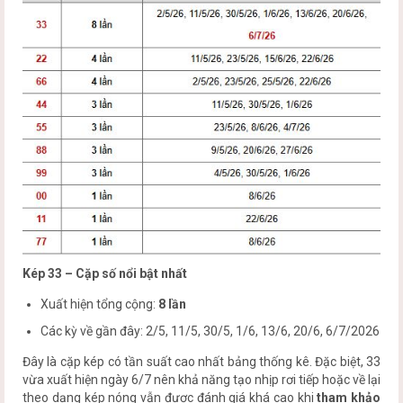
Kép 33 – Cặp số nổi bật nhất
Xuất hiện tổng cộng:
8 lần
Các kỳ về gần đây: 2/5, 11/5, 30/5, 1/6, 13/6, 20/6, 6/7/2026
Đây là cặp kép có tần suất cao nhất bảng thống kê. Đặc biệt, 33
vừa xuất hiện ngày 6/7 nên khả năng tạo nhịp rơi tiếp hoặc về lại
theo dạng kép nóng vẫn được đánh giá khá cao khi
tham khảo