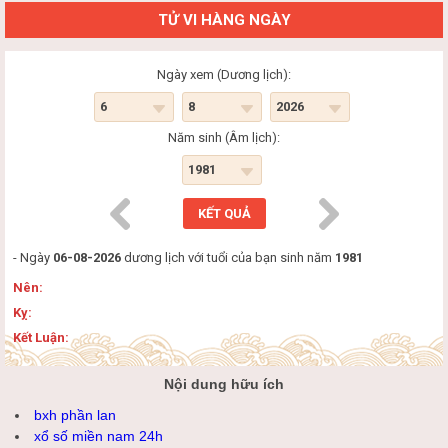
TỬ VI HÀNG NGÀY
Ngày xem (Dương lịch):
Năm sinh (Âm lịch):
- Ngày
06-08-2026
dương lịch với tuổi của bạn sinh năm
1981
Nên:
Kỵ:
Kết Luận:
Nội dung hữu ích
bxh phần lan
xổ số miền nam 24h