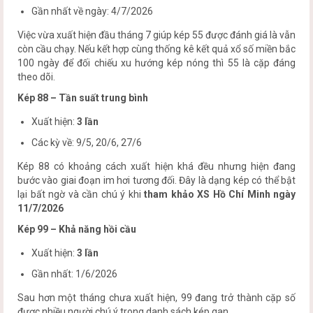
Gần nhất về ngày: 4/7/2026
Việc vừa xuất hiện đầu tháng 7 giúp kép 55 được đánh giá là vẫn
còn cầu chạy. Nếu kết hợp cùng thống kê kết quả xổ số miền bắc
100 ngày để đối chiếu xu hướng kép nóng thì 55 là cặp đáng
theo dõi.
Kép 88 – Tần suất trung bình
Xuất hiện:
3 lần
Các kỳ về: 9/5, 20/6, 27/6
Kép 88 có khoảng cách xuất hiện khá đều nhưng hiện đang
bước vào giai đoạn im hơi tương đối. Đây là dạng kép có thể bật
lại bất ngờ và cần chú ý khi
tham khảo XS Hồ Chí Minh ngày
11/7/2026
Kép 99 – Khả năng hồi cầu
Xuất hiện:
3 lần
Gần nhất: 1/6/2026
Sau hơn một tháng chưa xuất hiện, 99 đang trở thành cặp số
được nhiều người chú ý trong danh sách kép gan.