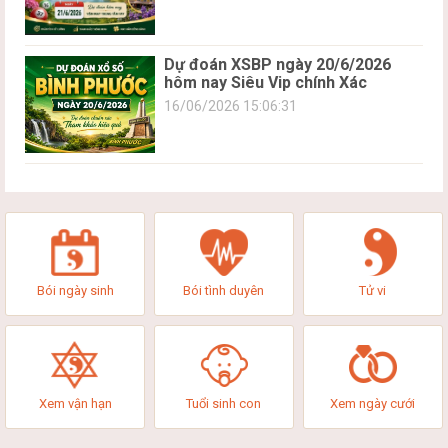
Dự đoán XSBP ngày 20/6/2026
hôm nay Siêu Vip chính Xác
16/06/2026 15:06:31
Bói ngày sinh
Bói tình duyên
Tử vi
Xem vận hạn
Tuổi sinh con
Xem ngày cưới