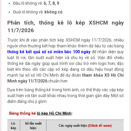
Đầu lô không về:
6, 7, 8, 9
Đuôi lô không về:
không có
Phân tích, thống kê lô kép XSHCM ngày
11/7/2026
Trước khi đi vào phân tích kép XSHCM ngày 11/7/2026, nhiều
người chơi thường kết hợp tham khảo thêm dữ liệu từ các bảng
thống kê kết quả xổ số miền bắc 100 ngày
để nhận diện quy
luật lô rơi, tần suất xuất hiện và chu kỳ về số. Việc đối chiếu
thống kê dài ngày giúp quá trình soi cầu trở nên logic hơn, đặc
biệt khi theo dõi các cặp số kép đang có dấu hiệu hoạt động
mạnh tại xổ số Hồ Chí Minh để dự đoán
tham khảo XS Hồ Chí
Minh ngày 11/7/2026
chuẩn hơn
Dựa trên bảng thống kê trong hình ảnh, có thể thấy các cặp kép
xuất hiện với tần suất khác nhau trong thời gian gần đây. Một số
điểm đáng chú ý gồm: