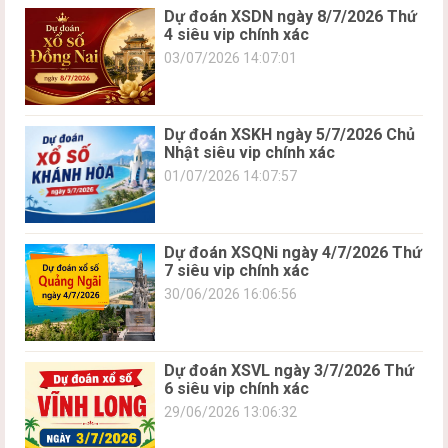
Dự đoán XSDN ngày 8/7/2026 Thứ
4 siêu vip chính xác
03/07/2026 14:07:01
Dự đoán XSKH ngày 5/7/2026 Chủ
Nhật siêu vip chính xác
01/07/2026 14:07:57
Dự đoán XSQNi ngày 4/7/2026 Thứ
7 siêu vip chính xác
30/06/2026 16:06:56
Dự đoán XSVL ngày 3/7/2026 Thứ
6 siêu vip chính xác
29/06/2026 13:06:32