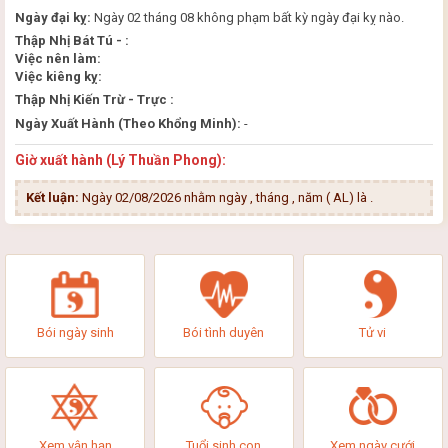
Ngày đại kỵ:
Ngày 02 tháng 08 không phạm bất kỳ ngày đại kỵ nào.
Thập Nhị Bát Tú - :
Việc nên làm:
Việc kiêng kỵ:
Thập Nhị Kiến Trừ - Trực :
Ngày Xuất Hành (Theo Khổng Minh):
-
Giờ xuất hành (Lý Thuần Phong):
Kết luận:
Ngày 02/08/2026 nhằm ngày , tháng , năm ( AL) là
.
Bói ngày sinh
Bói tình duyên
Tử vi
Xem vận hạn
Tuổi sinh con
Xem ngày cưới