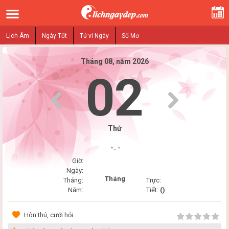
Lịch Âm
Ngày Tốt
Tử vi Ngày
Sổ Mơ
Tháng 08, năm 2026
02
Thứ
" - "
Giờ:
Ngày:
Tháng
Tháng:
Trực:
Năm:
Tiết:
()
Hôn thú, cưới hỏi...