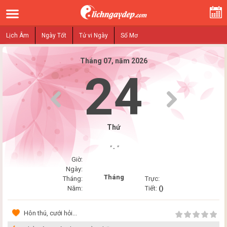
Lịch Âm
Ngày Tốt
Tử vi Ngày
Sổ Mơ
Tháng 07, năm 2026
24
Thứ
" - "
Giờ:
Ngày:
Tháng
Tháng:
Trực:
Năm:
Tiết:
()
Hôn thú, cưới hỏi...