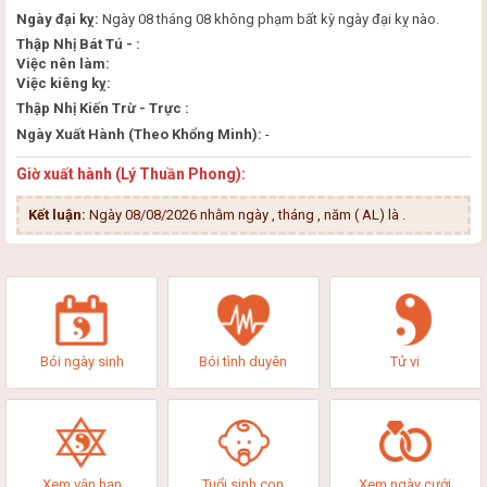
Ngày đại kỵ:
Ngày 08 tháng 08 không phạm bất kỳ ngày đại kỵ nào.
Thập Nhị Bát Tú - :
Việc nên làm:
Việc kiêng kỵ:
Thập Nhị Kiến Trừ - Trực :
Ngày Xuất Hành (Theo Khổng Minh):
-
Giờ xuất hành (Lý Thuần Phong):
Kết luận:
Ngày 08/08/2026 nhằm ngày , tháng , năm ( AL) là
.
Bói ngày sinh
Bói tình duyên
Tử vi
Xem vận hạn
Tuổi sinh con
Xem ngày cưới