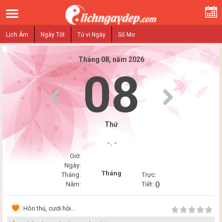
Lịch Âm
Ngày Tốt
Tử vi Ngày
Sổ Mơ
Tháng 08, năm 2026
08
Thứ
" - "
Giờ:
Ngày:
Tháng
Tháng:
Trực:
Năm:
Tiết:
()
Hôn thú, cưới hỏi...