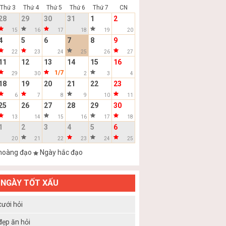
Thứ 3
Thứ 4
Thứ 5
Thứ 6
Thứ 7
CN
28
29
30
31
1
2
15
16
17
18
19
20
4
5
6
7
8
9
22
23
24
25
26
27
11
12
13
14
15
16
1/7
29
30
2
3
4
18
19
20
21
22
23
6
7
8
9
10
11
25
26
27
28
29
30
13
14
15
16
17
18
1
2
3
4
5
6
20
21
22
23
24
25
hoàng đạo
Ngày hắc đạo
 NGÀY TỐT XẤU
ưới hỏi
đẹp ăn hỏi