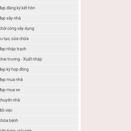
đẹp đăng ký kết hôn
đẹp xây nhà
khởi công xây dựng
tu tạo, sửa chữa
đẹp nhập trạch
khai trương - Xuất nhập
đẹp ký hợp đồng
đẹp mua nhà
đẹp mua xe
chuyển nhà
ổi việc
chữa bệnh
iện tụng, giải oan