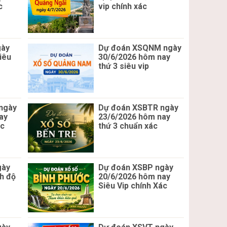
c
vip chính xác
gày
Dự đoán XSQNM ngày
iêu
30/6/2026 hôm nay
thứ 3 siêu vip
ngày
Dự đoán XSBTR ngày
ay
23/6/2026 hôm nay
ác
thứ 3 chuẩn xác
gày
Dự đoán XSBP ngày
h độ
20/6/2026 hôm nay
Siêu Vip chính Xác