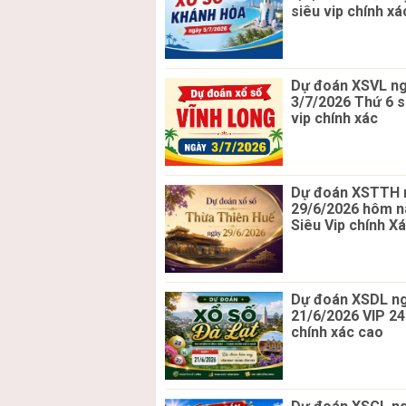
siêu vip chính xá
Dự đoán XSVL n
3/7/2026 Thứ 6 s
vip chính xác
Dự đoán XSTTH 
29/6/2026 hôm n
Siêu Vip chính X
Dự đoán XSDL n
21/6/2026 VIP 24
chính xác cao