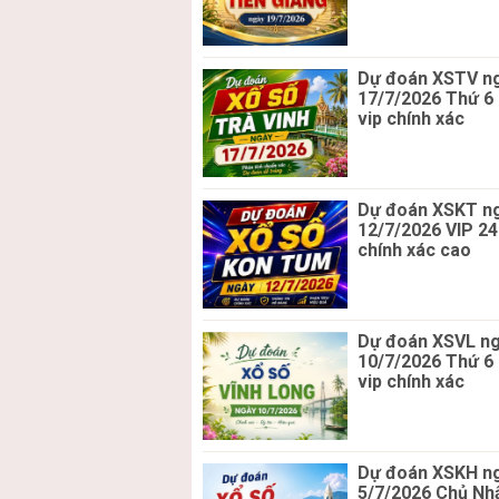
Dự đoán XSTV n
17/7/2026 Thứ 6 
vip chính xác
Dự đoán XSKT n
12/7/2026 VIP 24
chính xác cao
Dự đoán XSVL n
10/7/2026 Thứ 6 
vip chính xác
Dự đoán XSKH n
5/7/2026 Chủ Nh