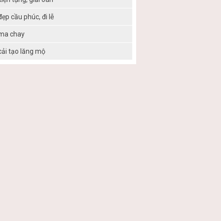
ẹp cầu phúc, đi lễ
ma chay
cải tạo lăng mộ