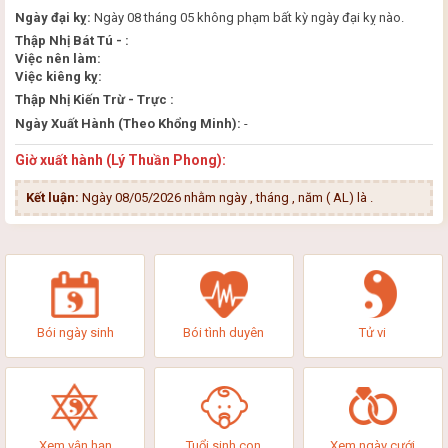
Ngày đại kỵ:
Ngày 08 tháng 05 không phạm bất kỳ ngày đại kỵ nào.
Thập Nhị Bát Tú - :
Việc nên làm:
Việc kiêng kỵ:
Thập Nhị Kiến Trừ - Trực :
Ngày Xuất Hành (Theo Khổng Minh):
-
Giờ xuất hành (Lý Thuần Phong):
Kết luận:
Ngày 08/05/2026 nhằm ngày , tháng , năm ( AL) là
.
Bói ngày sinh
Bói tình duyên
Tử vi
Xem vận hạn
Tuổi sinh con
Xem ngày cưới