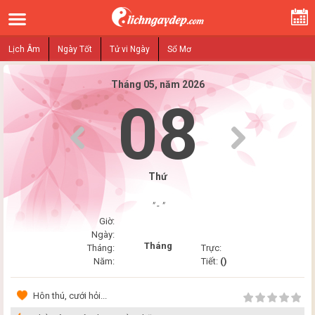
Lịch Âm
Ngày Tốt
Tử vi Ngày
Sổ Mơ
Tháng 05, năm 2026
08
Thứ
" - "
Giờ:
Ngày:
Tháng
Tháng:
Trực:
Năm:
Tiết:
()
Hôn thú, cưới hỏi...