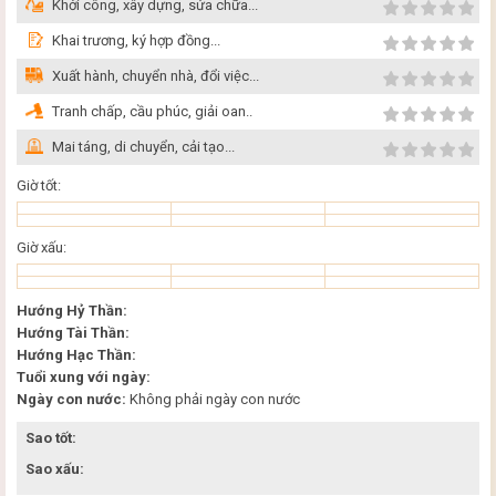
Khởi công, xây dựng, sửa chữa...
Khai trương, ký hợp đồng...
Xuất hành, chuyển nhà, đổi việc...
Tranh chấp, cầu phúc, giải oan..
Mai táng, di chuyển, cải tạo...
Giờ tốt:
Giờ xấu:
Hướng Hỷ Thần:
Hướng Tài Thần:
Hướng Hạc Thần:
Tuổi xung với ngày:
Ngày con nước:
Không phải ngày con nước
Sao tốt:
Sao xấu: