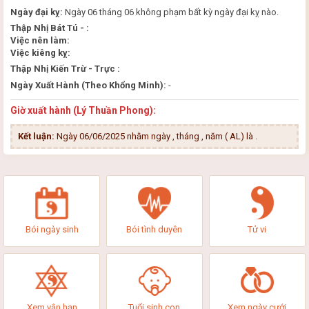
Ngày đại kỵ:
Ngày 06 tháng 06 không phạm bất kỳ ngày đại kỵ nào.
Thập Nhị Bát Tú - :
Việc nên làm:
Việc kiêng kỵ:
Thập Nhị Kiến Trừ - Trực :
Ngày Xuất Hành (Theo Khổng Minh):
-
Giờ xuất hành (Lý Thuần Phong):
Kết luận:
Ngày 06/06/2025 nhằm ngày , tháng , năm ( AL) là
.
Bói ngày sinh
Bói tình duyên
Tử vi
Xem vận hạn
Tuổi sinh con
Xem ngày cưới