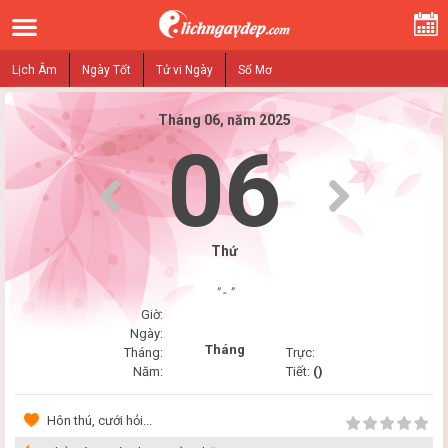
Lịch Âm
Ngày Tốt
Tử vi Ngày
Sổ Mơ
Tháng 06, năm 2025
06
Thứ
" - "
Giờ:
Ngày:
Tháng
Tháng:
Trực:
Năm:
Tiết:
()
Hôn thú, cưới hỏi...