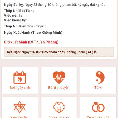
Ngày đại kỵ:
Ngày 23 tháng 10 không phạm bất kỳ ngày đại kỵ nào.
Thập Nhị Bát Tú - :
Việc nên làm:
Việc kiêng kỵ:
Thập Nhị Kiến Trừ - Trực :
Ngày Xuất Hành (Theo Khổng Minh):
-
Giờ xuất hành (Lý Thuần Phong):
Kết luận:
Ngày 23/10/2025 nhằm ngày , tháng , năm ( AL) là
.
Bói ngày sinh
Bói tình duyên
Tử vi
Xem vận hạn
Tuổi sinh con
Xem ngày cưới