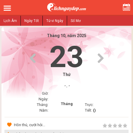
Lịch Âm
Ngày Tốt
Tử vi Ngày
Sổ Mơ
Tháng 10, năm 2025
23
Thứ
" - "
Giờ:
Ngày:
Tháng
Tháng:
Trực:
Năm:
Tiết:
()
Hôn thú, cưới hỏi...