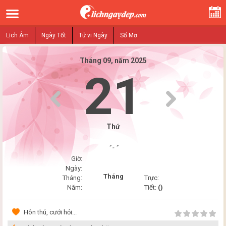
Lịch Âm
Ngày Tốt
Tử vi Ngày
Sổ Mơ
Tháng 09, năm 2025
21
Thứ
" - "
Giờ:
Ngày:
Tháng
Tháng:
Trực:
Năm:
Tiết:
()
Hôn thú, cưới hỏi...