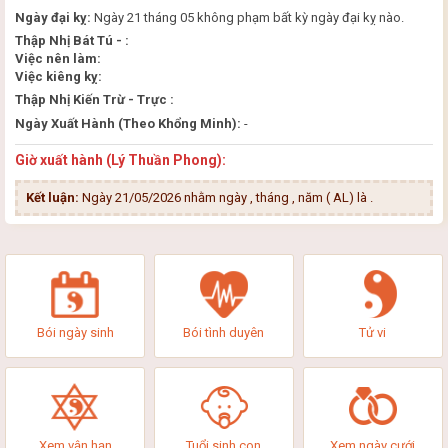
Ngày đại kỵ:
Ngày 21 tháng 05 không phạm bất kỳ ngày đại kỵ nào.
Thập Nhị Bát Tú - :
Việc nên làm:
Việc kiêng kỵ:
Thập Nhị Kiến Trừ - Trực :
Ngày Xuất Hành (Theo Khổng Minh):
-
Giờ xuất hành (Lý Thuần Phong):
Kết luận:
Ngày 21/05/2026 nhằm ngày , tháng , năm ( AL) là
.
Bói ngày sinh
Bói tình duyên
Tử vi
Xem vận hạn
Tuổi sinh con
Xem ngày cưới