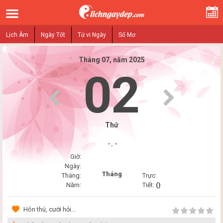
Lịch Âm
Ngày Tốt
Tử vi Ngày
Sổ Mơ
Tháng 07, năm 2025
02
Thứ
" - "
Giờ:
Ngày:
Tháng
Tháng:
Trực:
Năm:
Tiết:
()
Hôn thú, cưới hỏi...