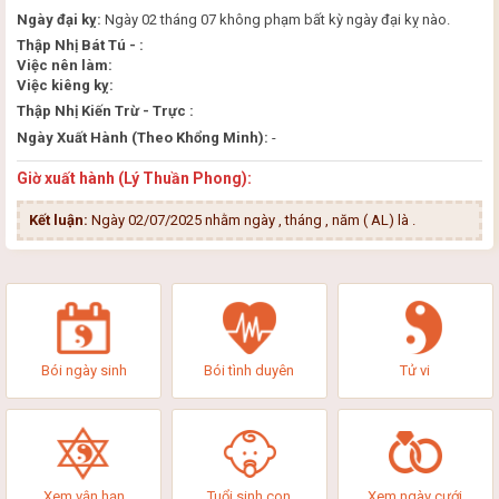
Ngày đại kỵ:
Ngày 02 tháng 07 không phạm bất kỳ ngày đại kỵ nào.
Thập Nhị Bát Tú - :
Việc nên làm:
Việc kiêng kỵ:
Thập Nhị Kiến Trừ - Trực :
Ngày Xuất Hành (Theo Khổng Minh):
-
Giờ xuất hành (Lý Thuần Phong):
Kết luận:
Ngày 02/07/2025 nhằm ngày , tháng , năm ( AL) là
.
Bói ngày sinh
Bói tình duyên
Tử vi
Xem vận hạn
Tuổi sinh con
Xem ngày cưới