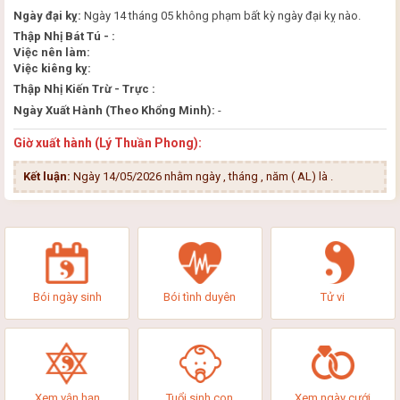
Ngày đại kỵ:
Ngày 14 tháng 05 không phạm bất kỳ ngày đại kỵ nào.
Thập Nhị Bát Tú - :
Việc nên làm:
Việc kiêng kỵ:
Thập Nhị Kiến Trừ - Trực :
Ngày Xuất Hành (Theo Khổng Minh):
-
Giờ xuất hành (Lý Thuần Phong):
Kết luận:
Ngày 14/05/2026 nhằm ngày , tháng , năm ( AL) là
.
Bói ngày sinh
Bói tình duyên
Tử vi
Xem vận hạn
Tuổi sinh con
Xem ngày cưới