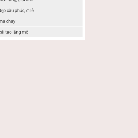
ẹp cầu phúc, đi lễ
ma chay
cải tạo lăng mộ