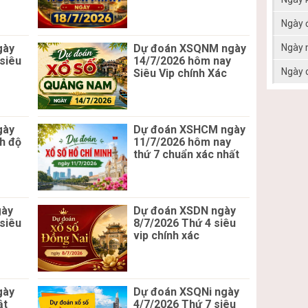
Ngày đ
gày
Dự đoán XSQNM ngày
Ngày 
siêu
14/7/2026 hôm nay
Ngày 
Siêu Vip chính Xác
gày
Dự đoán XSHCM ngày
h độ
11/7/2026 hôm nay
thứ 7 chuẩn xác nhất
gày
Dự đoán XSDN ngày
siêu
8/7/2026 Thứ 4 siêu
vip chính xác
gày
Dự đoán XSQNi ngày
ật
4/7/2026 Thứ 7 siêu