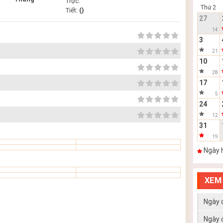
Trực:
Thứ 2
Tiết:
()
27
14
3
21
10
28
17
5
24
12
31
19
Ngày 
XEM
Ngày c
Ngày 