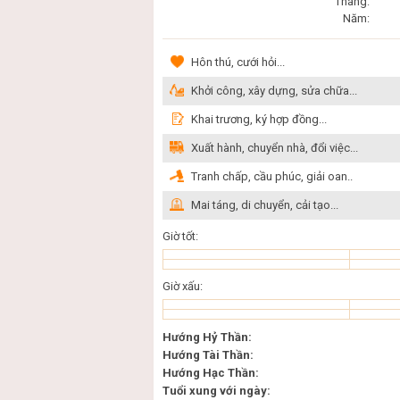
Tháng:
Năm:
Hôn thú, cưới hỏi...
Khởi công, xây dựng, sửa chữa...
Khai trương, ký hợp đồng...
Xuất hành, chuyển nhà, đổi việc...
Tranh chấp, cầu phúc, giải oan..
Mai táng, di chuyển, cải tạo...
Giờ tốt:
Giờ xấu:
Hướng Hỷ Thần:
Hướng Tài Thần:
Hướng Hạc Thần:
Tuổi xung với ngày: