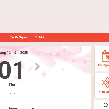
ấu
Tử Vi Ngày
Sổ Mơ
áng 12, năm 2025
01
Bói ngà
Thứ
Xem vậ
" - "
Tháng