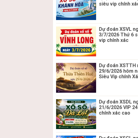
siêu vip chính xá
Dự đoán XSVL n
3/7/2026 Thứ 6 s
vip chính xác
Dự đoán XSTTH 
29/6/2026 hôm n
Siêu Vip chính X
Dự đoán XSDL n
21/6/2026 VIP 24
chính xác cao